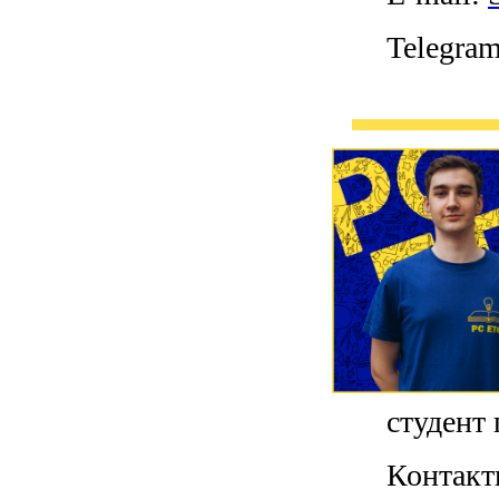
Telegra
студент 
Контакт