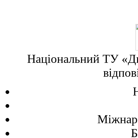
Національний ТУ «Дн
відпов
Міжнаро
Б