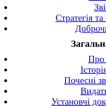
Зв
Стратегія та
Доброчи
Загальн
Про 
Історі
Почесні з
Видат
Установчі до