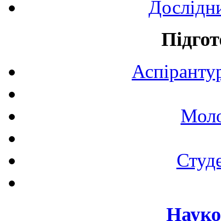
Дослідн
Підгот
Аспірантур
Моло
Студе
Науко