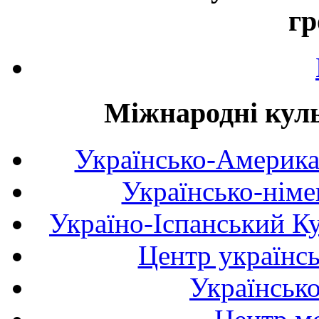
гр
Міжнародні куль
Українсько-Америка
Українсько-німе
Україно-Іспанський К
Центр українсь
Українськ