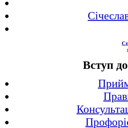
Січесла
Сп
Вступ до
Прийм
Прав
Консультац
Профоріє