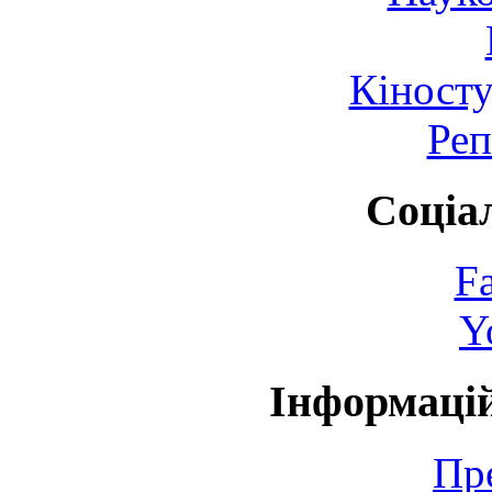
Кіносту
Реп
Соціа
F
Y
Інформаці
Пр