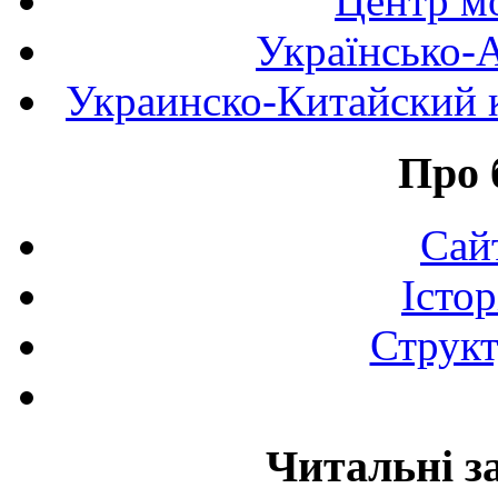
Центр мо
Українсько-
Украинско-Китайский к
Про 
Сай
Істор
Структ
Читальні з